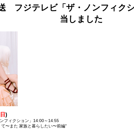
日)放送 フジテレビ「ザ・ノンフィ
当しました
(
日
)
ィクション」14:00～14:55
くて〜また 家族と暮らしたい〜前編"