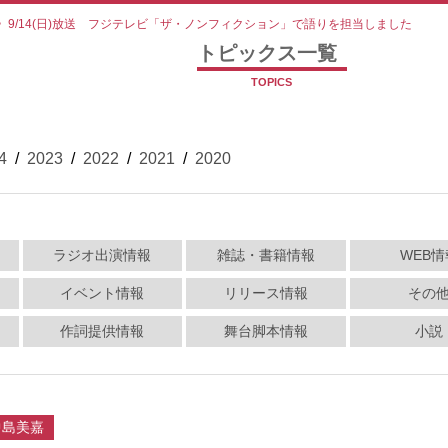
>
9/14(日)放送 フジテレビ「ザ・ノンフィクション」で語りを担当しました
トピックス一覧
TOPICS
4
/
2023
/
2022
/
2021
/
2020
ラジオ出演情報
雑誌・書籍情報
WEB情
イベント情報
リリース情報
その
作詞提供情報
舞台脚本情報
小説
中島美嘉