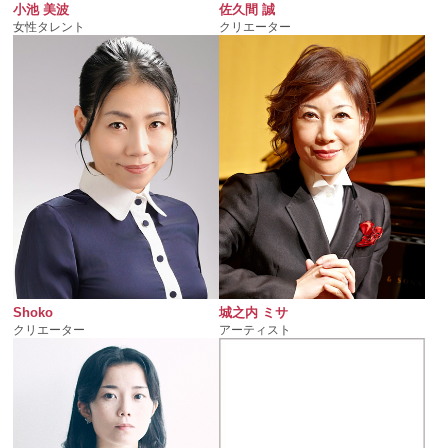
佐久間 誠
小池 美波
クリエーター
女性タレント
Shoko
城之内 ミサ
クリエーター
アーティスト