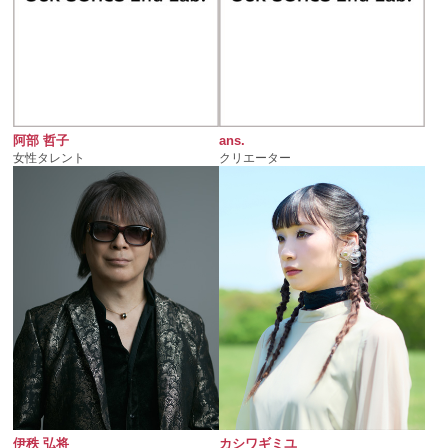
阿部 哲子
ans.
女性タレント
クリエーター
伊秩 弘将
カシワギミユ