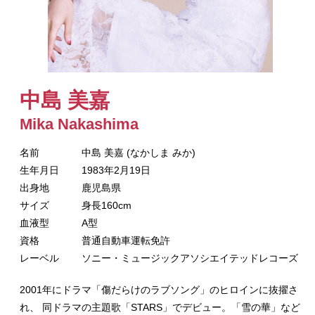
中島 美嘉
Mika Nakashima
名前
中島 美嘉 (なかしま みか)
生年月日
1983年2月19日
出身地
鹿児島県
サイズ
身長160cm
血液型
A型
資格
普通自動車運転免許
レーベル
ソニー・ミュージックアソシエイテッドレコーズ
2001年にドラマ「傷だらけのラブソング」のヒロインに抜擢さ
れ、 同ドラマの主題歌「STARS」でデビュー。「雪の華」など