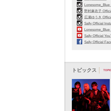
Lonesome_Blue O
野村麻衣子 Official
広瀬ゆうき Official
Sally Official In
Lonesome_Blue O
Sally Official Y
Sally Official Fa
トピックス
TOPIC