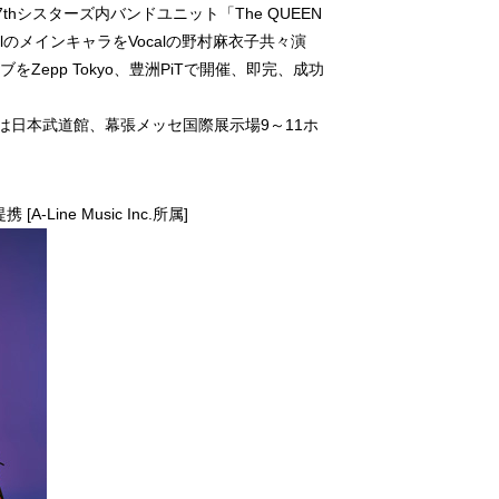
7thシスターズ内バンドユニット「The QUEEN
ocalのメインキャラをVocalの野村麻衣子共々演
をZepp Tokyo、豊洲PiTで開催、即完、成功
は日本武道館、幕張メッセ国際展示場9～11ホ
[A-Line Music Inc.所属]