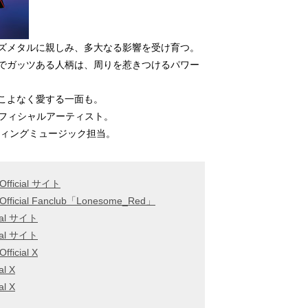
ズメタルに親しみ、多大なる影響を受け育つ。
でガッツある人柄は、周りを惹きつけるパワー
こよなく愛する一面も。
PANオフィシャルアーティスト。
ティングミュージック担当。
Official サイト
Official Fanclub「Lonesome_Red」
ial サイト
ial サイト
fficial X
l X
l X