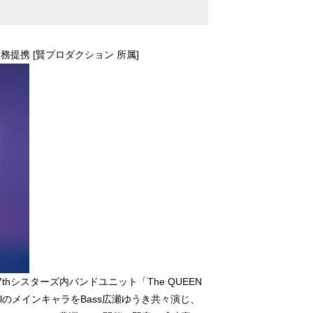
提携 [賢プロダクション 所属]
7thシスターズ内バンドユニット「The QUEEN
ocalのメインキャラをBass広瀬ゆうき共々演じ、