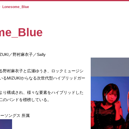
>
Lonesome_Blue
me_Blue
KI／野村麻衣子／Sally
る野村麻衣子と広瀬ゆうき、ロックミュージシ
るMIZUKIからなる次世代型ハイブリッドガー
より構成され、様々な要素をハイブリッドした
二のバンドを標榜している。
ーソングス 所属