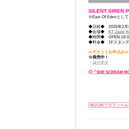
SILENT SIREN 
※East Of Edenとし
◆日程◆ 2026年2月2
◆会場◆
KT Zepp 
◆時間◆ OPEN 18:00 
◆料金◆ 1Fスタンディン
≪チケットお申込み≫
☆発売中！
・
ローチケ
◎
「SHE SCREAM R
MIZUKIプロフィー