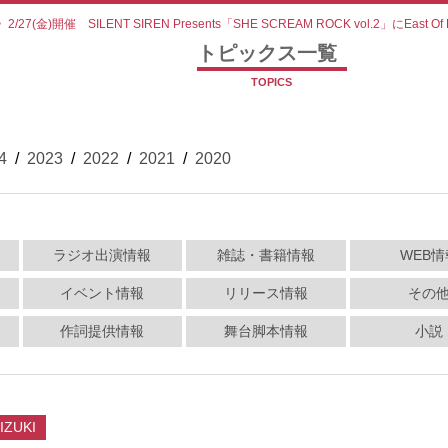
>
2/27(金)開催 SILENT SIREN Presents「SHE SCREAM ROCK vol.2」にEas
トピックス一覧
TOPICS
4
/
2023
/
2022
/
2021
/
2020
ラジオ出演情報
雑誌・書籍情報
WEB情
イベント情報
リリース情報
その
作詞提供情報
舞台脚本情報
小説
IZUKI