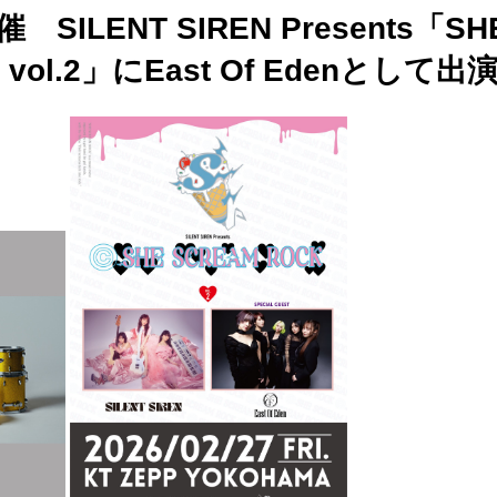
開催 SILENT SIREN Presents「S
vol.2」にEast Of Edenとして