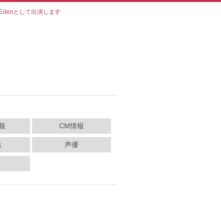
t Of Edenとして出演します
報
CM情報
他
声優