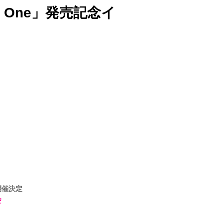
 in One」発売記念イ
開催決定
会