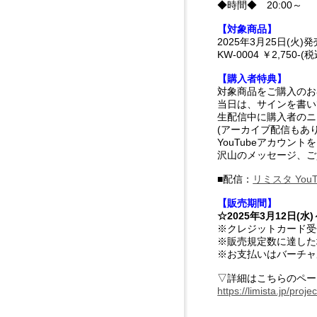
◆時間◆ 20:00～
【対象商品】
2025年3月25日(火)発売 
KW-0004 ￥2,750-(税
【購入者特典】
対象商品をご購入のお
当日は、サインを書い
生配信中に購入者のニ
(アーカイブ配信もあ
YouTubeアカウン
沢山のメッセージ、ご
■配信：
リミスタ You
【販売期間】
☆2025年3月12日(
※クレジットカード受
※販売規定数に達した
※お支払いはバーチャ
▽詳細はこちらのペー
https://limista.jp/proj