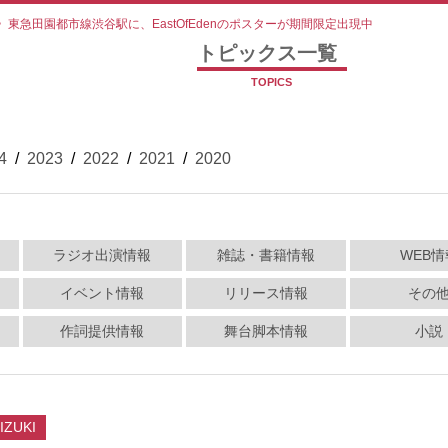
>
東急田園都市線渋谷駅に、EastOfEdenのポスターが期間限定出現中
トピックス一覧
TOPICS
4
/
2023
/
2022
/
2021
/
2020
ラジオ出演情報
雑誌・書籍情報
WEB情
イベント情報
リリース情報
その
作詞提供情報
舞台脚本情報
小説
IZUKI