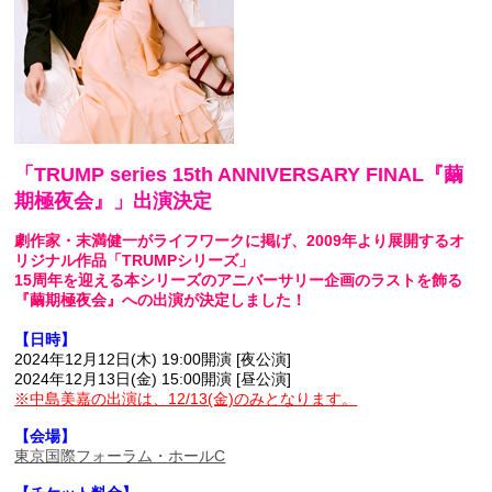
「TRUMP series 15th ANNIVERSARY FINAL『繭
期極夜会』」出演決定
劇作家・末満健一がライフワークに掲げ、2009年より展開するオ
リジナル作品「TRUMPシリーズ」
15周年を迎える本シリーズのアニバーサリー企画のラストを飾る
『繭期極夜会』への出演が決定しました！
【日時】
2024年12月12日(木) 19:00開演 [夜公演]
2024年12月13日(金) 15:00開演 [昼公演]
※中島美嘉の出演は、12/13(金)のみとなります。
【会場】
東京国際フォーラム・ホールC