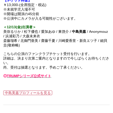
【チケット料金】
￥13,000-(全席指定・税込)
※未就学児入場不可
※開場は開演の45分前
※公演中にカメラが入る可能性がございます。
＜12/13(金)出演者＞
美弥るりか / 松下優也 / 愛加あゆ / 東啓介 /
中島美嘉
/ Anonymouz
/ 浜浦彩乃 / ⼤森未来⾐
斎藤瑠希 / 北御⾨亜美 / 齋藤千夏 / 川崎愛⾹⾥・新良エツ⼦ / 細⾙
圭(敬称略)
こちらの公演のファンクラブチケット受付を行います。
詳細は、決まり次第ご案内となりますので今しばらくお待ちくださ
い。
尚、受付は抽選となります。予めご了承ください。
◎
TRUMPシリーズ公式サイト
中島美嘉プロフィールを見る