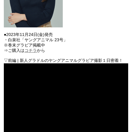
●2023年11月24日(金)発売
・白泉社「ヤングアニマル 23号」
※巻末グラビア掲載中
⇒ご購入は
コチラ
から
▽前編 | 新人グラドルのヤングアニマルグラビア撮影１日密着！