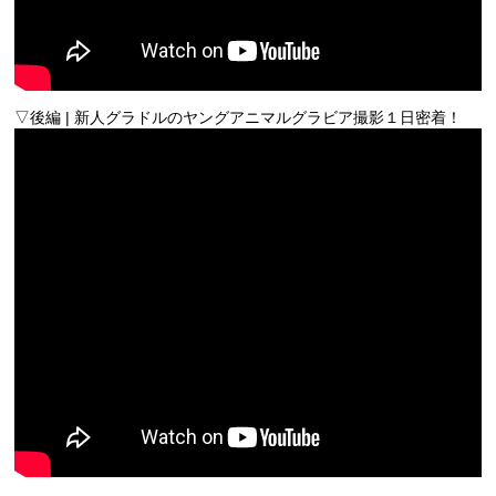
▽後編 | 新人グラドルのヤングアニマルグラビア撮影１日密着！