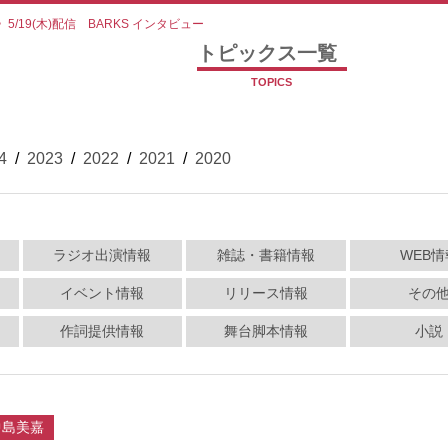
>
5/19(木)配信 BARKS インタビュー
トピックス一覧
TOPICS
4
/
2023
/
2022
/
2021
/
2020
ラジオ出演情報
雑誌・書籍情報
WEB情
イベント情報
リリース情報
その
作詞提供情報
舞台脚本情報
小説
中島美嘉