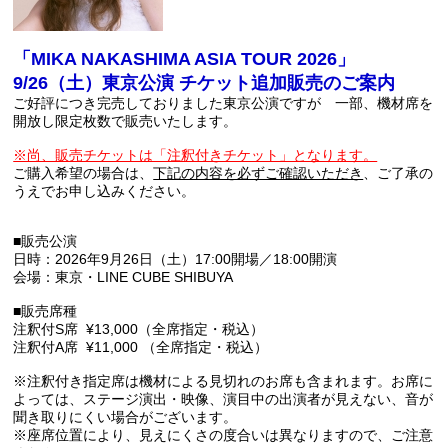
「MIKA NAKASHIMA ASIA TOUR 2026」
9/26（土）東京公演 チケット追加販売のご案内
ご好評につき完売しておりました東京公演ですが 一部、機材席を
開放し限定枚数で販売いたします。
※尚、販売チケットは「注釈付きチケット」となります。
ご購入希望の場合は、
下記の内容を必ずご確認いただき
、ご了承の
うえでお申し込みください。
■販売公演
日時：2026年9月26日（土）17:00開場／18:00開演
会場：東京・LINE CUBE SHIBUYA
■販売席種
注釈付S席 ¥13,000（全席指定・税込）
注釈付A席 ¥11,000 （全席指定・税込）
※注釈付き指定席は機材による見切れのお席も含まれます。お席に
よっては、ステージ演出・映像、演⽬中の出演者が⾒えない、音が
聞き取りにくい場合がございます。
※座席位置により、見えにくさの度合いは異なりますので、ご注意