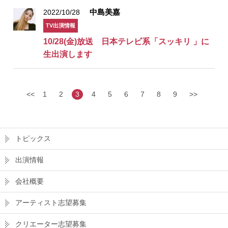
中島美嘉
2022/10/28
TV出演情報
10/28(金)放送 日本テレビ系「スッキリ 」に
生出演します
<<
1
2
3
4
5
6
7
8
9
>>
トピックス
出演情報
会社概要
アーティスト志望募集
クリエーター志望募集